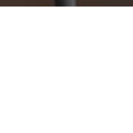
建商交屋｜中古屋買賣｜房屋健檢｜全台
服務｜驗屋推薦
為何需要專業驗屋 ?